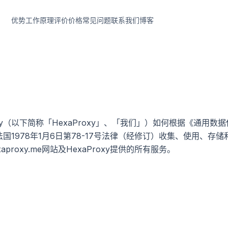
优势
工作原理
评价
价格
常见问题
联系我们
博客
xy（以下简称「HexaProxy」、「我们」）如何根据《通用数据
）和法国1978年1月6日第78-17号法律（经修订）收集、使用、
hexaproxy.me网站及HexaProxy提供的所有服务。