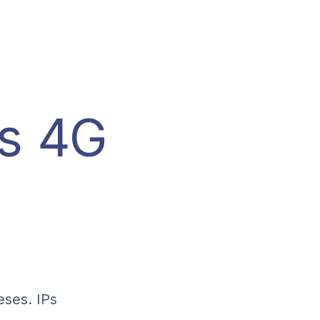
s
4G
visible.
eses. IPs