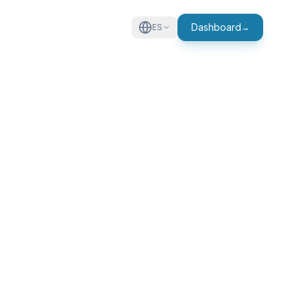
Dashboard
ES
→