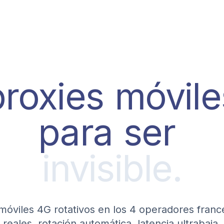
proxies
móvile
para
ser
invisible.
in
móviles 4G rotativos en los 4 operadores franc
reales, rotación automática, latencia ultrabaja.