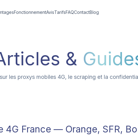
ntages
Fonctionnement
Avis
Tarifs
FAQ
Contact
Blog
Articles &
Guide
sur les proxys mobiles 4G, le scraping et la confidential
e 4G France — Orange, SFR, Bo