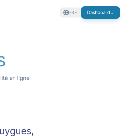
Dashboard
FR
→
s
ité en ligne.
uygues,