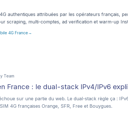
 4G authentiques attribuées par les opérateurs français, per
ur scraping, multi-comptes, ad verification et warm-up Ins
obile 4G France
→
xy Team
n France : le dual-stack IPv4/IPv6 expl
houe sur une partie du web. Le dual-stack règle ça : IPv
s SIM 4G françaises Orange, SFR, Free et Bouygues.